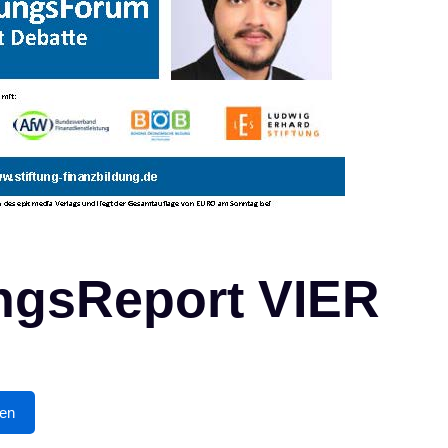
ngsReport VIER
den