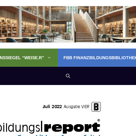
SSIEGEL “WEISE.R”
FBB FINANZBILDUNGSBIBLIOTHE