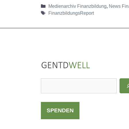
Kategorien
Medienarchiv Finanzbildung
,
News Fin
Schlagwörter
FinanzbildungsReport
LinkedIn
Instagram
S
u
c
h
SPENDEN
e
n