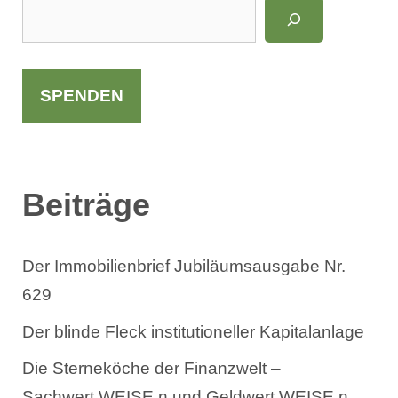
S
u
c
h
SPENDEN
e
n
Beiträge
Der Immobilienbrief Jubiläumsausgabe Nr.
629
Der blinde Fleck institutioneller Kapitalanlage
Die Sterneköche der Finanzwelt –
Sachwert.WEISE.n und Geldwert.WEISE.n