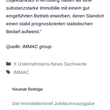
Objektankauf in Arnsberg haben wir eine
substanzstarke Immobilie mit einem gut
eingeführten Betrieb erworben, deren Standort
einen stabil prognostizierten statistischen
Bedarf aufweist.“
Quelle: IMMAC group
Kategorien
X Unternehmens-News Sachwerte
Schlagwörter
IMMAC
Neueste Beiträge
Der Immobilienbrief Jubiläumsausgabe