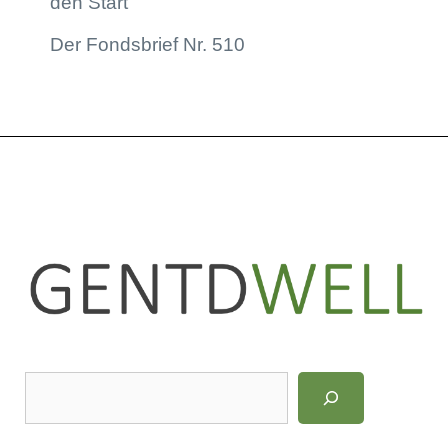
den Start
Der Fondsbrief Nr. 510
LinkedIn
Instagram
S
u