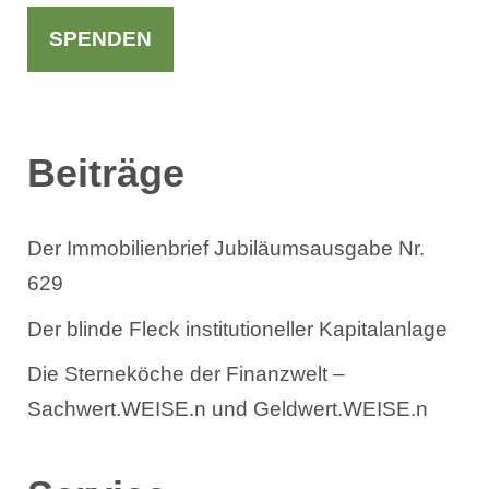
c
h
SPENDEN
e
n
Beiträge
Der Immobilienbrief Jubiläumsausgabe Nr.
629
Der blinde Fleck institutioneller Kapitalanlage
Die Sterneköche der Finanzwelt –
Sachwert.WEISE.n und Geldwert.WEISE.n