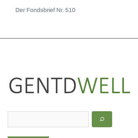
Der Fondsbrief Nr. 510
LinkedIn
Instagram
S
u
c