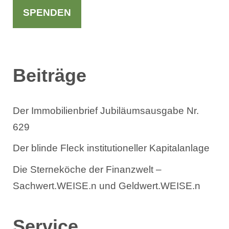
h
SPENDEN
e
n
Beiträge
Der Immobilienbrief Jubiläumsausgabe Nr.
629
Der blinde Fleck institutioneller Kapitalanlage
Die Sterneköche der Finanzwelt –
Sachwert.WEISE.n und Geldwert.WEISE.n
Service