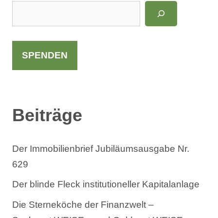
S
u
c
h
SPENDEN
e
n
Beiträge
Der Immobilienbrief Jubiläumsausgabe Nr.
629
Der blinde Fleck institutioneller Kapitalanlage
Die Sterneköche der Finanzwelt –