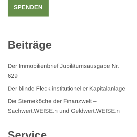
h
SPENDEN
e
n
Beiträge
Der Immobilienbrief Jubiläumsausgabe Nr.
629
Der blinde Fleck institutioneller Kapitalanlage
Die Sterneköche der Finanzwelt –
Sachwert.WEISE.n und Geldwert.WEISE.n
Service