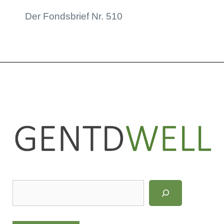
Der Fondsbrief Nr. 510
LinkedIn
Instagram
S
u
c