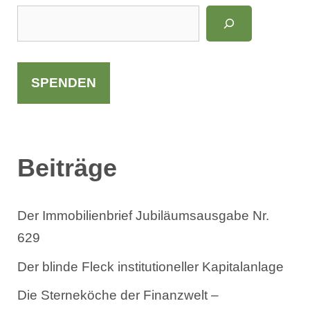
S
u
c
h
SPENDEN
e
n
Beiträge
Der Immobilienbrief Jubiläumsausgabe Nr.
629
Der blinde Fleck institutioneller Kapitalanlage
Die Sterneköche der Finanzwelt –