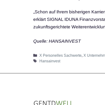
„Schon auf Ihrem bisherigen Karri
erklärt SIGNAL IDUNA Finanzvorstand
zukunftsgerichtete Weiterentwickl
Quelle: HANSAINVEST
Kategorien
X Personelles Sachwerte
,
X Unterneh
Schlagwörter
Hansainvest
LinkedIn
Instagram