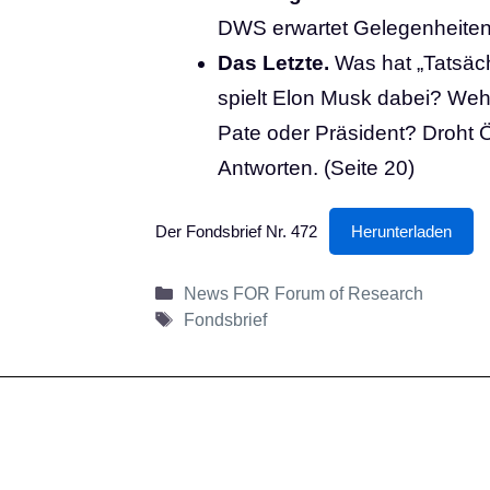
DWS erwartet Gelegenheiten 
Das Letzte.
Was hat „Tatsäch
spielt Elon Musk dabei? Weh
Pate oder Präsident? Droht Ös
Antworten. (Seite 20)
Der Fondsbrief Nr. 472
Herunterladen
Kategorien
News FOR Forum of Research
Schlagwörter
Fondsbrief