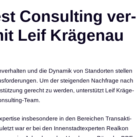
st Con­sul­ting ver­
it Leif Krä­ge­nau
erhalten und die Dynamik von Standorten stellen
forderungen. Um der stei­gen­den Nach­fra­ge nach
ter­stüt­zung gerecht zu wer­den, unterstützt Leif Krä­ge­
n­sul­ting-Team.
er­ti­se ins­be­son­de­re in den Berei­chen Trans­ak­ti­
uletzt war er bei den Innen­stadt­ex­per­ten Real­kon