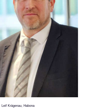
Leif Krä­ge­nau, Habona