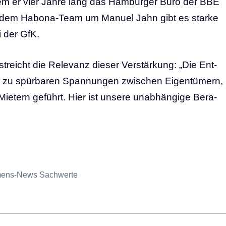
­dem er vier Jah­re lang das Ham­bur­ger Büro der BBE
 Mit dem Hab­o­na-Team um Manu­el Jahn gibt es star­ke
i der GfK.
treicht die Rele­vanz die­ser Ver­stär­kung: ​„Die Ent­
n zu spür­ba­ren Span­nun­gen zwi­schen Eigen­tü­mern,
ie­tern geführt. Hier ist unse­re unab­hän­gi­ge Bera­
mens-News Sachwerte