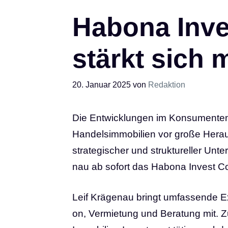
Hab­o­na Inve
stärkt sich m
20. Januar 2025
von
Redaktion
Die Entwicklungen im Konsumentenv
Handelsimmobilien vor große Heraus
stra­te­gi­scher und struk­tu­rel­ler Un
nau ab sofort das Hab­o­na Invest Co
Leif Krä­ge­nau bringt umfas­sen­de Exp
on, Ver­mie­tung und Bera­tung mit. Z