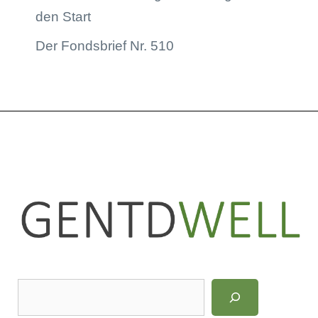
den Start
Der Fondsbrief Nr. 510
LinkedIn
Instagram
S
u