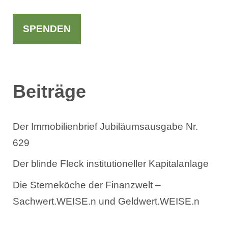
c
h
SPENDEN
e
n
Beiträge
Der Immobilienbrief Jubiläumsausgabe Nr.
629
Der blinde Fleck institutioneller Kapitalanlage
Die Sterneköche der Finanzwelt –
Sachwert.WEISE.n und Geldwert.WEISE.n