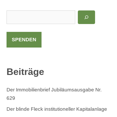
LinkedIn
Instagram
S
u
c
h
SPENDEN
e
n
Beiträge
Der Immobilienbrief Jubiläumsausgabe Nr.
629
Der blinde Fleck institutioneller Kapitalanlage