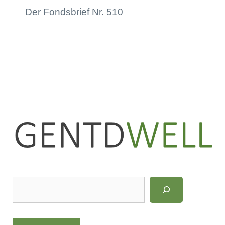
Der Fondsbrief Nr. 510
LinkedIn
Instagram
S
u
c