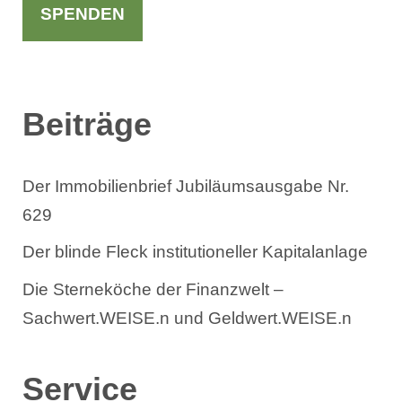
h
SPENDEN
e
n
Beiträge
Der Immobilienbrief Jubiläumsausgabe Nr.
629
Der blinde Fleck institutioneller Kapitalanlage
Die Sterneköche der Finanzwelt –
Sachwert.WEISE.n und Geldwert.WEISE.n
Service