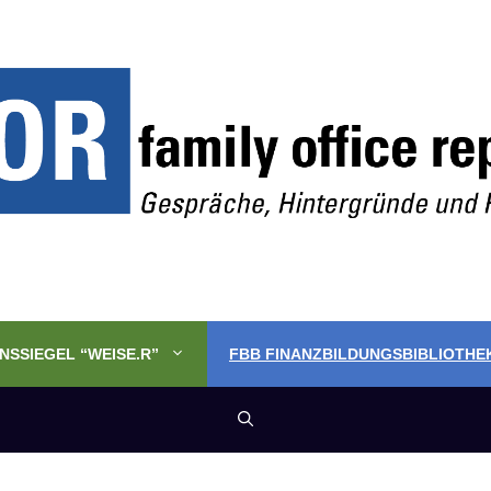
SSIEGEL “WEISE.R”
FBB FINANZBILDUNGSBIBLIOTHE