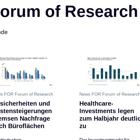
orum of Research
nde
s FOR Forum of Research
News FOR Forum of Researc
sicherheiten und
Healthcare-
stensteigerungen
Investments legen
emsen Nachfrage
zum Halbjahr deutli
ch Büroflächen
zu
 deutschen
Der Investmentmarkt für