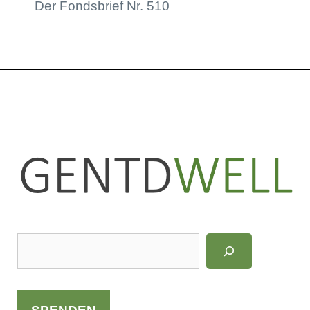
Der Fondsbrief Nr. 510
LinkedIn
Instagram
S
u
c
h