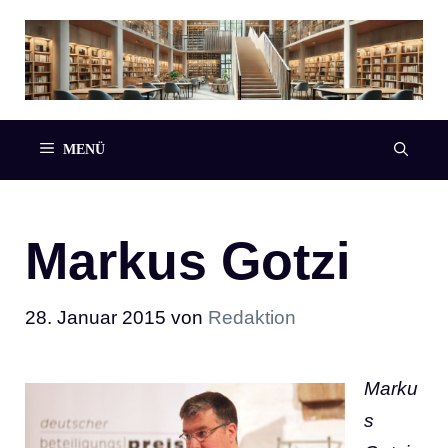
Zum
Inhalt
springen
MENÜ
Markus Gotzi
28. Januar 2015
von
Redaktion
Marku
s