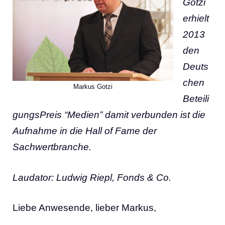
Gotzi
erhielt
2013
den
Deuts
chen
Markus Gotzi
Beteili
gungsPreis “Medien” damit verbunden ist die
Aufnahme in die Hall of Fame der
Sachwertbranche.
Laudator: Ludwig Riepl, Fonds & Co.
Liebe Anwesende, lieber Markus,