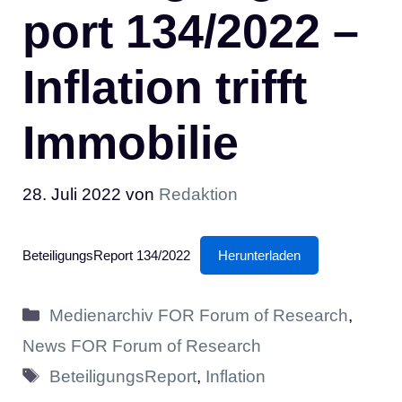
port 134/2022 –
Inflation trifft
Immobilie
28. Juli 2022
von
Redaktion
BeteiligungsReport 134/2022
Herunterladen
Kategorien
Medienarchiv FOR Forum of Research
,
News FOR Forum of Research
Schlagwörter
BeteiligungsReport
,
Inflation