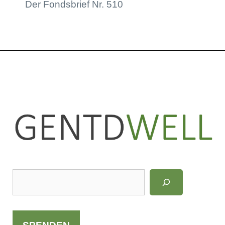
Der Fondsbrief Nr. 510
LinkedIn
Instagram
S
u
c
h