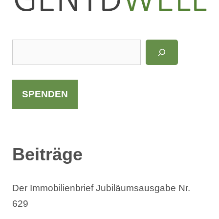
LinkedIn
Instagram
S
u
c
h
SPENDEN
e
n
Beiträge
Der Immobilienbrief Jubiläumsausgabe Nr.
629