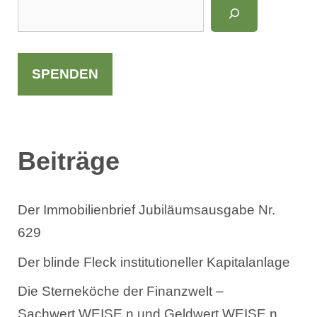
S
u
c
h
SPENDEN
e
n
Beiträge
Der Immobilienbrief Jubiläumsausgabe Nr.
629
Der blinde Fleck institutioneller Kapitalanlage
Die Sterneköche der Finanzwelt –
Sachwert.WEISE.n und Geldwert.WEISE.n