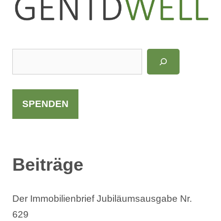
LinkedIn
Instagram
S
u
c
h
SPENDEN
e
n
Beiträge
Der Immobilienbrief Jubiläumsausgabe Nr.
629