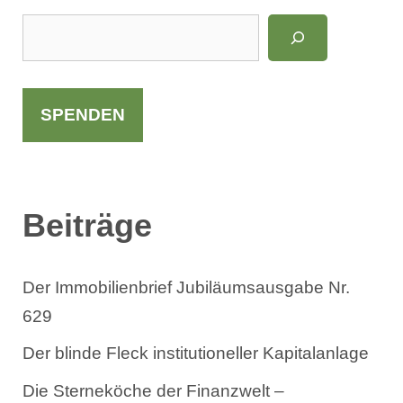
S
u
c
h
SPENDEN
e
n
Beiträge
Der Immobilienbrief Jubiläumsausgabe Nr.
629
Der blinde Fleck institutioneller Kapitalanlage
Die Sterneköche der Finanzwelt –