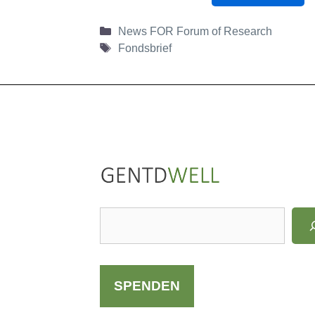
Kategorien
News FOR Forum of Research
Schlagwörter
Fondsbrief
LinkedIn
Instagram
S
u
c
h
SPENDEN
e