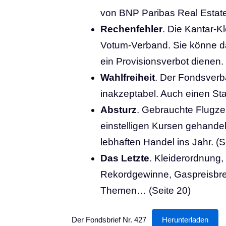
von BNP Paribas Real Estate.
Rechenfehler
. Die Kantar-K
Votum-Verband. Sie könne da
ein Provisionsverbot dienen. 
Wahlfreiheit
. Der Fondsverba
inakzeptabel. Auch einen Staa
Absturz
. Gebrauchte Flugze
einstelligen Kursen gehandel
lebhaften Handel ins Jahr. (S
Das Letzte
. Kleiderordnung,
Rekordgewinne, Gaspreisbrems
Themen… (Seite 20)
Der Fondsbrief Nr. 427
Herunterladen