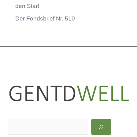
den Start
Der Fondsbrief Nr. 510
LinkedIn
Instagram
S
u