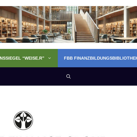
SSIEGEL “WEISE.R”
FBB FINANZBILDUNGSBIBLIOTHE