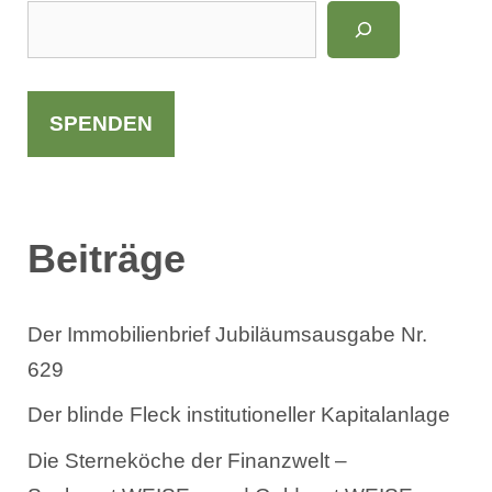
S
u
c
h
SPENDEN
e
n
Beiträge
Der Immobilienbrief Jubiläumsausgabe Nr.
629
Der blinde Fleck institutioneller Kapitalanlage
Die Sterneköche der Finanzwelt –