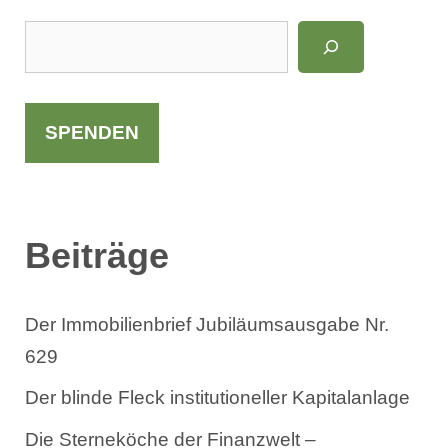
S
u
c
h
SPENDEN
e
n
Beiträge
Der Immobilienbrief Jubiläumsausgabe Nr.
629
Der blinde Fleck institutioneller Kapitalanlage
Die Sterneköche der Finanzwelt –