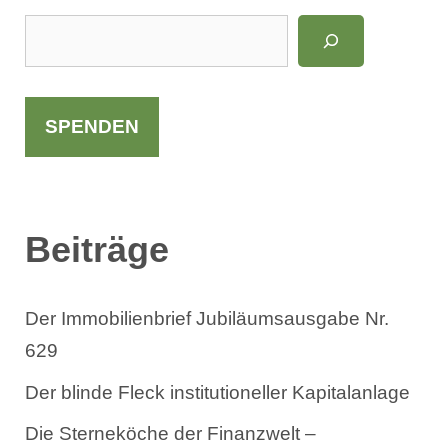
S
u
c
h
SPENDEN
e
n
Beiträge
Der Immobilienbrief Jubiläumsausgabe Nr.
629
Der blinde Fleck institutioneller Kapitalanlage
Die Sterneköche der Finanzwelt –