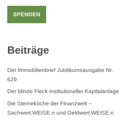
c
h
SPENDEN
e
n
Beiträge
Der Immobilienbrief Jubiläumsausgabe Nr.
629
Der blinde Fleck institutioneller Kapitalanlage
Die Sterneköche der Finanzwelt –
Sachwert.WEISE.n und Geldwert.WEISE.n