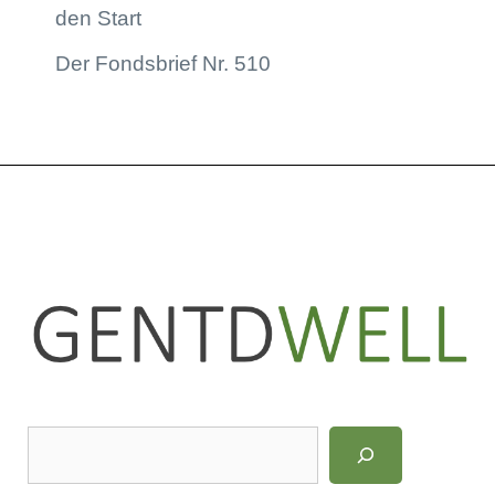
den Start
Der Fondsbrief Nr. 510
LinkedIn
Instagram
S
u