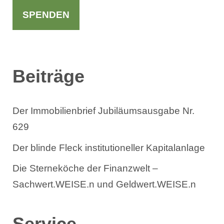
h
SPENDEN
e
n
Beiträge
Der Immobilienbrief Jubiläumsausgabe Nr.
629
Der blinde Fleck institutioneller Kapitalanlage
Die Sterneköche der Finanzwelt –
Sachwert.WEISE.n und Geldwert.WEISE.n
Service