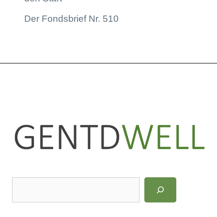
Der Fondsbrief Nr. 510
LinkedIn
Instagram
S
u
c