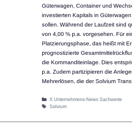
Güterwagen, Container und Wechsel
investierten Kapitals in Güterwage
sollen. Während der Laufzeit sind
von 4,00 % p.a. vorgesehen. Für ein
Platzierungsphase, das heißt mit Er
prognostizierte Gesamtmittelrückf
die Kommanditeinlage. Dies entspri
p.a. Zudem partizipieren die Anle
Mehrerlösen, die der Solvium Transp
Kategorien
X Unternehmens-News Sachwerte
Schlagwörter
Solvium