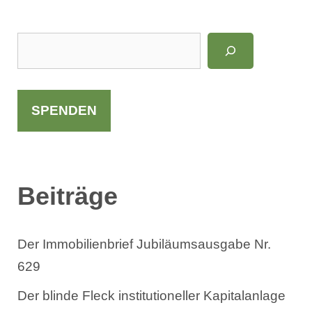
LinkedIn
Instagram
S
u
c
h
SPENDEN
e
n
Beiträge
Der Immobilienbrief Jubiläumsausgabe Nr.
629
Der blinde Fleck institutioneller Kapitalanlage