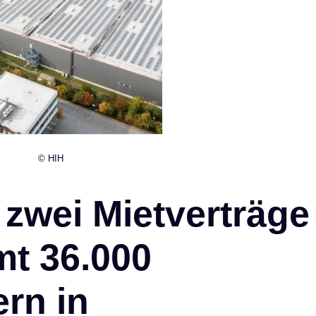
© HIH
 zwei Mietverträge
mt 36.000
rn in