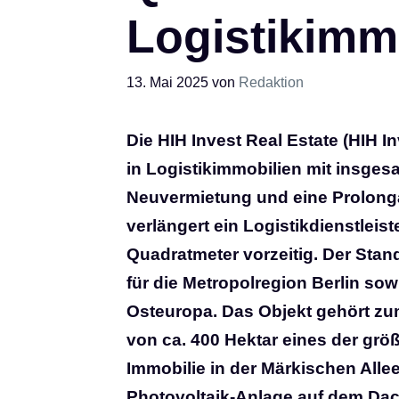
Logistikimm
13. Mai 2025
von
Redaktion
Die HIH Invest Real Estate (HIH 
in Logistikimmobilien mit insges
Neuvermietung und eine Prolonga
verlängert ein Logistikdienstleis
Quadratmeter vorzeitig. Der Stand
für die Metropolregion Berlin s
Osteuropa. Das Objekt gehört zu
von ca. 400 Hektar eines der größ
Immobilie in der Märkischen Allee
Photovoltaik-Anlage auf dem Dach