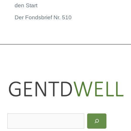
den Start
Der Fondsbrief Nr. 510
LinkedIn
Instagram
S
u