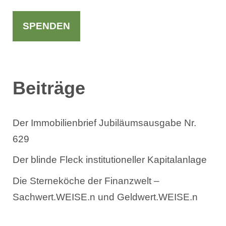
c
h
SPENDEN
e
n
Beiträge
Der Immobilienbrief Jubiläumsausgabe Nr.
629
Der blinde Fleck institutioneller Kapitalanlage
Die Sterneköche der Finanzwelt –
Sachwert.WEISE.n und Geldwert.WEISE.n