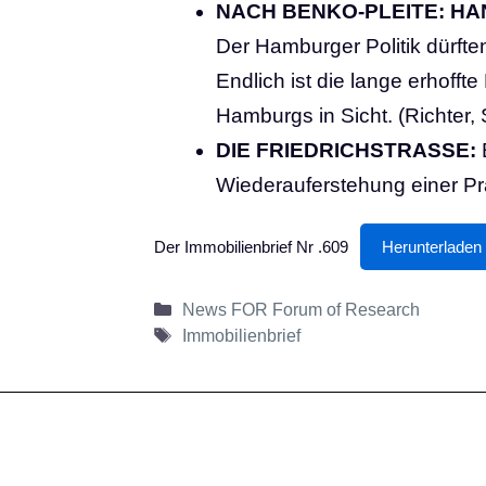
NACH BENKO-PLEITE: H
Der Hamburger Politik dürfte
Endlich ist die lange erhoff
Hamburgs in Sicht.
(Richter, 
DIE FRIEDRICHSTRASSE:
Wiederauferstehung einer Pr
Der Immobilienbrief Nr .609
Herunterladen
Kategorien
News FOR Forum of Research
Schlagwörter
Immobilienbrief