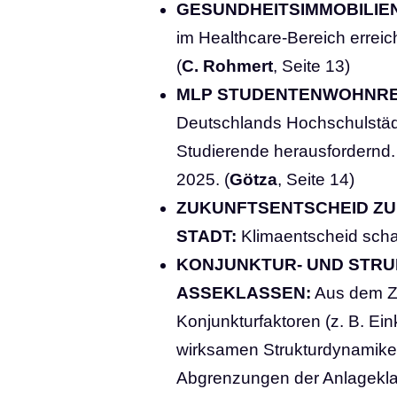
GESUNDHEITSIMMOBILIE
im Healthcare-Bereich erreic
(
C. Rohmert
, Seite 13)
MLP STUDENTENWOHNREP
Deutschlands Hochschulstädt
Studierende herausfordernd
2025. (
Götza
, Seite 14)
ZUKUNFTSENTSCHEID ZU
STADT:
Klimaentscheid scharf 
KONJUNKTUR- UND STRUK
ASSEKLASSEN:
Aus dem Zu
Konjunkturfaktoren (z. B. E
wirksamen Strukturdynamiken 
Abgrenzungen der Anlageklas