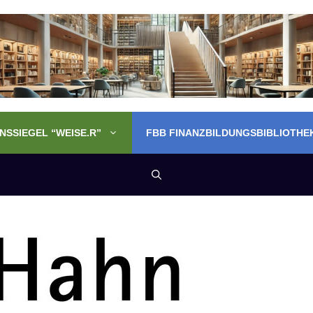
SSIEGEL “WEISE.R”
FBB FINANZBILDUNGSBIBLIOTHE