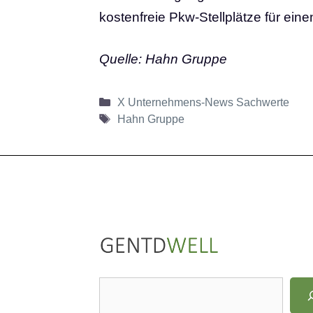
kostenfreie Pkw-Stellplätze für ein
Quelle: Hahn Gruppe
Kategorien
X Unternehmens-News Sachwerte
Schlagwörter
Hahn Gruppe
LinkedIn
Instagram
S
u