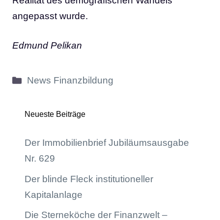
Realität des demografischen Wandels
angepasst wurde.
Edmund Pelikan
Kategorien
News Finanzbildung
Neueste Beiträge
Der Immobilienbrief Jubiläumsausgabe
Nr. 629
Der blinde Fleck institutioneller
Kapitalanlage
Die Sterneköche der Finanzwelt –