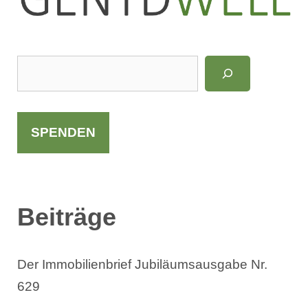
LinkedIn
Instagram
S
u
c
h
SPENDEN
e
n
Beiträge
Der Immobilienbrief Jubiläumsausgabe Nr.
629