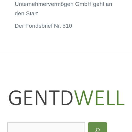
Unternehmervermögen GmbH geht an
den Start
Der Fondsbrief Nr. 510
LinkedIn
Instagram
S