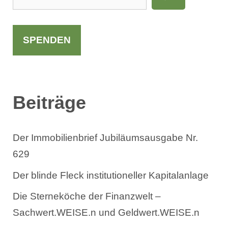
u
c
h
SPENDEN
e
n
Beiträge
Der Immobilienbrief Jubiläumsausgabe Nr.
629
Der blinde Fleck institutioneller Kapitalanlage
Die Sterneköche der Finanzwelt –
Sachwert.WEISE.n und Geldwert.WEISE.n