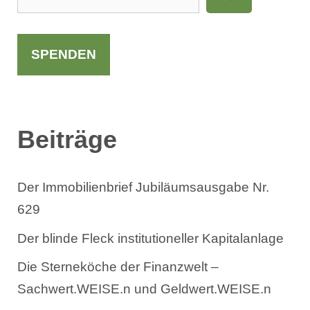
u
c
h
SPENDEN
e
n
Beiträge
Der Immobilienbrief Jubiläumsausgabe Nr.
629
Der blinde Fleck institutioneller Kapitalanlage
Die Sterneköche der Finanzwelt –
Sachwert.WEISE.n und Geldwert.WEISE.n