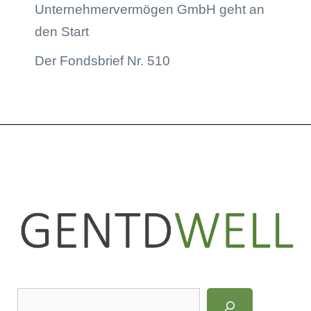
Unternehmervermögen GmbH geht an
den Start
Der Fondsbrief Nr. 510
LinkedIn
Instagram
S