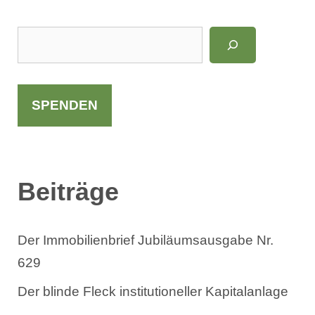
S
u
c
h
SPENDEN
e
n
Beiträge
Der Immobilienbrief Jubiläumsausgabe Nr.
629
Der blinde Fleck institutioneller Kapitalanlage