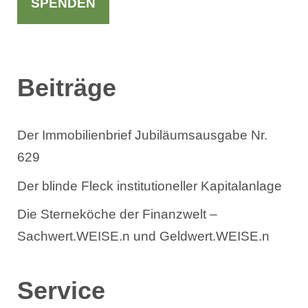
h
SPENDEN
e
n
Beiträge
Der Immobilienbrief Jubiläumsausgabe Nr.
629
Der blinde Fleck institutioneller Kapitalanlage
Die Sterneköche der Finanzwelt –
Sachwert.WEISE.n und Geldwert.WEISE.n
Service