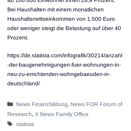
ab 100.000 Einwohner:innen 28,9 Prozent.
Bei Haushalten mit einem monatlichen
Haushaltsnettoeinkommen von 1.500 Euro
oder weniger steigt die Belastung auf über 40
Prozent.
https://de.statista.com/infografik/30214/anzahl
-der-baugenehmigungen-fuer-wohnungen-in-
neu-zu-errichtenden-wohngebaeuden-in-
deutschland/
Kategorien
News Finanzbildung
,
News FOR Forum of
Research
,
X News Family Office
Schlagwörter
statista