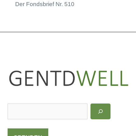
Der Fondsbrief Nr. 510
LinkedIn
Instagram
S
u
c