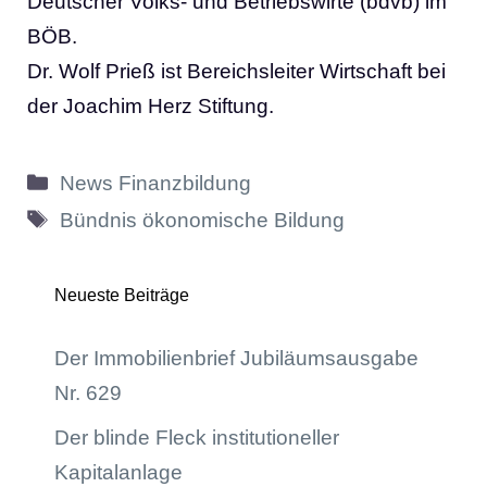
Deutscher Volks- und Betriebswirte (bdvb) im
BÖB.
Dr. Wolf Prieß ist Bereichsleiter Wirtschaft bei
der Joachim Herz Stiftung.
Kategorien
News Finanzbildung
Schlagwörter
Bündnis ökonomische Bildung
Neueste Beiträge
Der Immobilienbrief Jubiläumsausgabe
Nr. 629
Der blinde Fleck institutioneller
Kapitalanlage