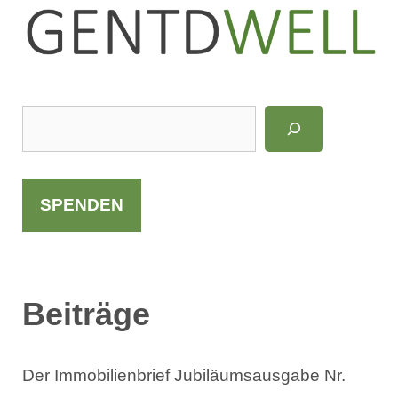
LinkedIn
Instagram
S
u
c
h
SPENDEN
e
n
Beiträge
Der Immobilienbrief Jubiläumsausgabe Nr.