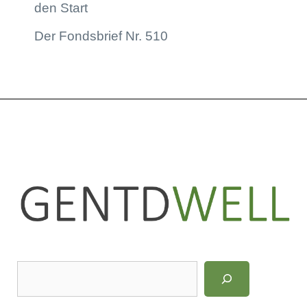
den Start
Der Fondsbrief Nr. 510
LinkedIn
Instagram
S
u