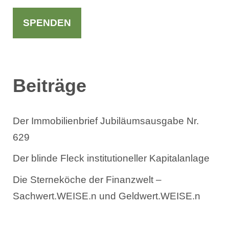
c
h
SPENDEN
e
n
Beiträge
Der Immobilienbrief Jubiläumsausgabe Nr.
629
Der blinde Fleck institutioneller Kapitalanlage
Die Sterneköche der Finanzwelt –
Sachwert.WEISE.n und Geldwert.WEISE.n