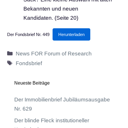
Bekannten und neuen
Kandidaten. (Seite 20)
Der Fondsbrief Nr. 449
Herunterladen
Kategorien
News FOR Forum of Research
Schlagwörter
Fondsbrief
Neueste Beiträge
Der Immobilienbrief Jubiläumsausgabe
Nr. 629
Der blinde Fleck institutioneller