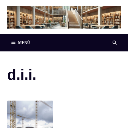
Zum
Inhalt
springen
MENÜ
d.i.i.