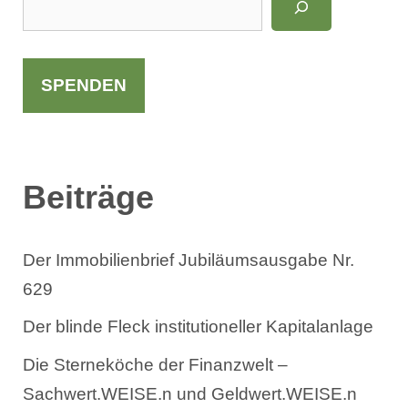
u
c
h
SPENDEN
e
n
Beiträge
Der Immobilienbrief Jubiläumsausgabe Nr.
629
Der blinde Fleck institutioneller Kapitalanlage
Die Sterneköche der Finanzwelt –
Sachwert.WEISE.n und Geldwert.WEISE.n