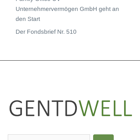
Unternehmervermögen GmbH geht an
den Start
Der Fondsbrief Nr. 510
LinkedIn
Instagram
S