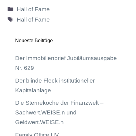
Kategorien
Hall of Fame
Schlagwörter
Hall of Fame
Neueste Beiträge
Der Immobilienbrief Jubiläumsausgabe
Nr. 629
Der blinde Fleck institutioneller
Kapitalanlage
Die Sterneköche der Finanzwelt –
Sachwert.WEISE.n und
Geldwert.WEISE.n
Family Office UV