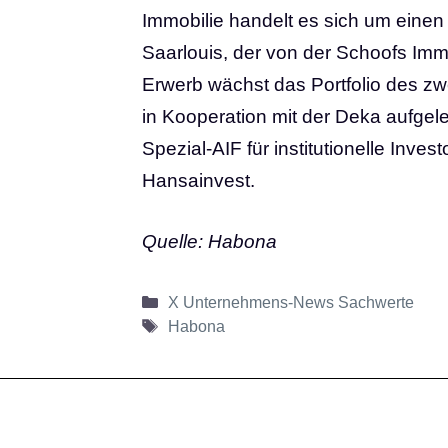
Immobilie handelt es sich um eine
Saarlouis, der von der Schoofs Imm
Erwerb wächst das Portfolio des z
in Kooperation mit der Deka aufgel
Spezial-AIF für institutionelle Inves
Hansainvest.
Quelle: Habona
Kategorien
X Unternehmens-News Sachwerte
Schlagwörter
Habona